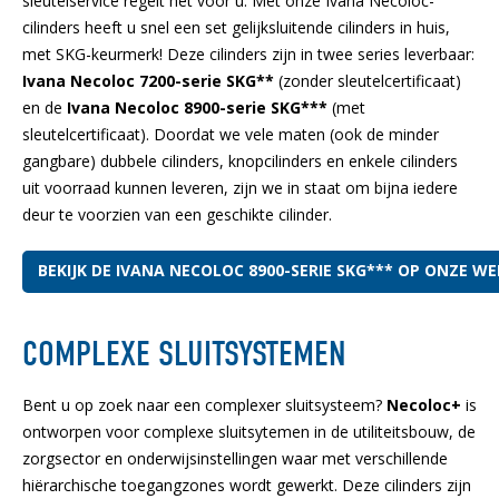
sleutelservice regelt het voor u. Met onze Ivana Necoloc-
cilinders heeft u snel een set gelijksluitende cilinders in huis,
met SKG-keurmerk! Deze cilinders zijn in twee series leverbaar:
Ivana Necoloc 7200-serie SKG**
(zonder sleutelcertificaat)
en de
Ivana Necoloc 8900-serie SKG***
(met
sleutelcertificaat). Doordat we vele maten (ook de minder
gangbare) dubbele cilinders, knopcilinders en enkele cilinders
uit voorraad kunnen leveren, zijn we in staat om bijna iedere
deur te voorzien van een geschikte cilinder.
BEKIJK DE IVANA NECOLOC 8900-SERIE SKG*** OP ONZE W
COMPLEXE SLUITSYSTEMEN
Bent u op zoek naar een complexer sluitsysteem?
Necoloc+
is
ontworpen voor complexe sluitsytemen in de utiliteitsbouw, de
zorgsector en onderwijsinstellingen waar met verschillende
hiërarchische toegangzones wordt gewerkt. Deze cilinders zijn