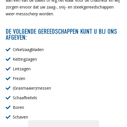
aan een van de balies of leg het klaar voor de chauffeur en wij
zorgen ervoor dat uw zaag-, snij- en steekgereedschappen
weer messscherp worden.
DE VOLGENDE GEREEDSCHAPPEN KUNT U BIJ ONS
AFGEVEN:
Cirkelzaagbladen
Kettingzagen
Lintzagen
Frezen
(Grasmaaier)messen
Schaafbeitels
Boren
Schaven