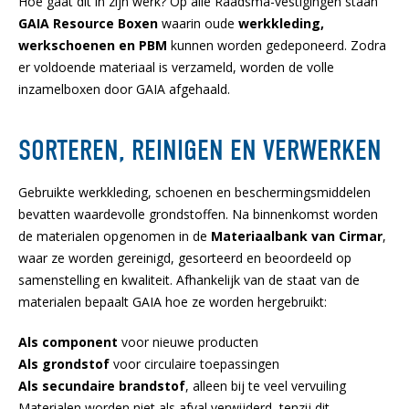
Hoe gaat dit in zijn werk? Op alle Raadsma-vestigingen staan
GAIA Resource Boxen
waarin oude
werkkleding,
werkschoenen en PBM
kunnen worden gedeponeerd. Zodra
er voldoende materiaal is verzameld, worden de volle
inzamelboxen door GAIA afgehaald.
SORTEREN, REINIGEN EN VERWERKEN
Gebruikte werkkleding, schoenen en beschermingsmiddelen
bevatten waardevolle grondstoffen. Na binnenkomst worden
de materialen opgenomen in de
Materiaalbank van Cirmar
,
waar ze worden gereinigd, gesorteerd en beoordeeld op
samenstelling en kwaliteit. Afhankelijk van de staat van de
materialen bepaalt GAIA hoe ze worden hergebruikt:
Als component
voor nieuwe producten
Als grondstof
voor circulaire toepassingen
Als secundaire brandstof
, alleen bij te veel vervuiling
Materialen worden niet als afval verwijderd, tenzij dit